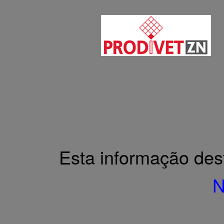
Home
A página não existe
A página não existe
Lamentamos, mas a página que procura não exist
Esta informação des
N