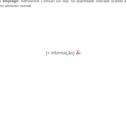
e emprego:
Administrar Cortisan via oral, na quantidade indicada usando a
 no alimento normal.
[+ informação]