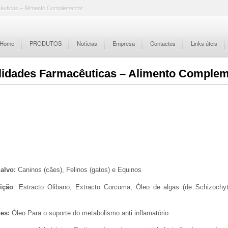
êuticas – Alimento Complementar
Home
PRODUTOS
Notícias
Empresa
Contactos
Links úteis
alidades Farmacêuticas – Alimento Comple
alvo:
Caninos (cães), Felinos (gatos) e Equinos
ição
: Estracto Olibano, Extracto Corcuma, Óleo de algas (de Schizochyt
es:
Óleo Para o suporte do metabolismo anti inflamatório.