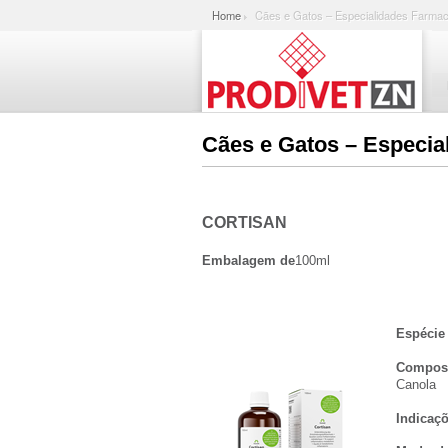
Home
Cães e Gatos – Especialidades Farmac
Cães e Gatos – Especi
CORTISAN
Embalagem de
100ml
Espécie 
Compos
Canola
Indicaçõ