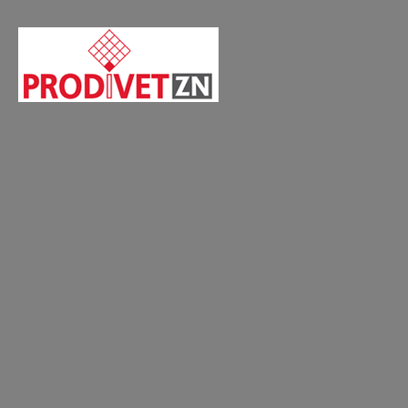
Home
Bovinos – Especialidades Farmacêuticas – Antibióticos
Home
PRODUTOS
Notíci
Bovinos – Especialidades Farmacêuticas 
HEXASOL
Solução injectável
Embalagens de:
100 ml
250 ml
Substâncias ativas:
O
Espécies-alvo:
Bovin
Indicações:
Tratamen
por
Mannheimia
(past
susceptíveis à oxitetr