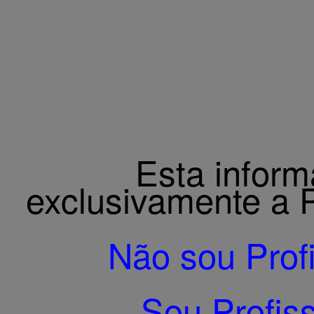
por via intra
cirurgia
Intervalo de
Carne e vísc
Bovinos:
15 
Suínos:
5 di
Não é autori
destinado ao
Esta inform
exclusivamente a P
Não sou Prof
Sou Profis