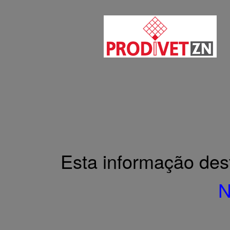
Home
A página não existe
A página não existe
Lamentamos, mas a página que procura não exist
Esta informação des
N